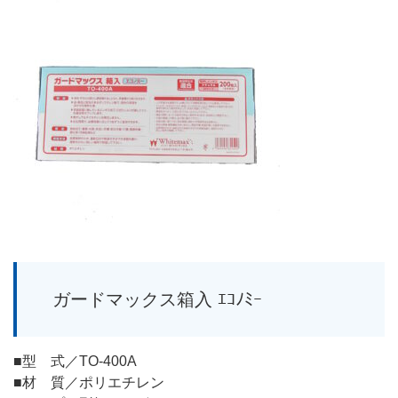
ガードマックス箱入 ｴｺﾉﾐｰ
■型 式／TO-400A
■材 質／ポリエチレン