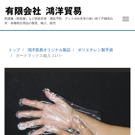
ナ
防護服（防疫服）など防疫対策・感染予防、ディスポ白衣等の使い捨て不織布白
衣・各種衛生用品の製造、輸入、販売
トップ
鴻洋貿易オリジナル製品
ポリエチレン製手袋
ガードマックス箱入 ｴｺﾉﾐｰ