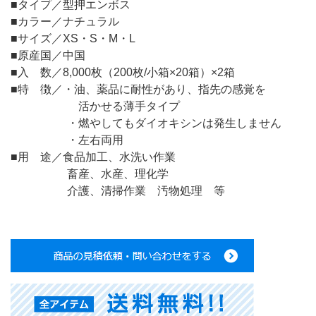
■タイプ／型押エンボス
■カラー／ナチュラル
■サイズ／XS・S・M・L
■原産国／中国
■入 数／8,000枚（200枚/小箱×20箱）×2箱
■特 徴／・油、薬品に耐性があり、指先の感覚を
活かせる薄手タイプ
・燃やしてもダイオキシンは発生しません
・左右両用
■用 途／食品加工、水洗い作業
畜産、水産、理化学
介護、清掃作業 汚物処理 等