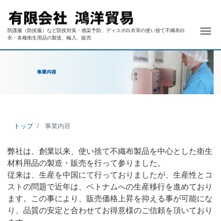
ナ
防護服（防疫服）など防疫対策・感染予防、ディスポ白衣等の使い捨て不織布白
衣・各種衛生用品の製造、輸入、販売
トップ
事業内容
弊社は、創業以来、使い捨て不織布製品を中心とした衛生
材料用品の製造・販売を行って参りました。
従来は、生産を中国にて行っておりましたが、生産性とコ
ストの問題で近年は、ベトナムへの生産移行を進めており
ます。この事により、販売価格上昇を抑える事が可能にな
り、品質の安定と合わせてお得意様のご信頼を頂いており