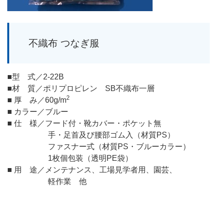
不織布 つなぎ服
■型 式／2-22B
■材 質／ポリプロピレン SB不織布一層
2
■ 厚 み／60g/m
■ カラー／ブルー
■ 仕 様／フード付・靴カバー・ポケット無
手・足首及び腰部ゴム入（材質PS）
ファスナー式（材質PS・ブルーカラー）
1枚個包装（透明PE袋）
■ 用 途／メンテナンス、工場見学者用、園芸、
軽作業 他