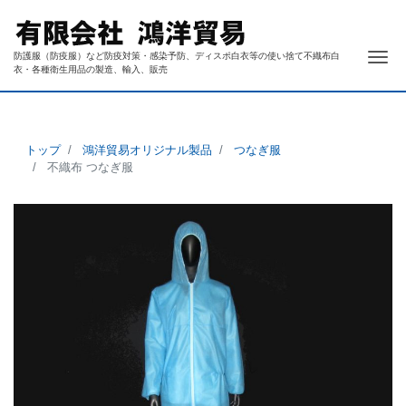
ナ
防護服（防疫服）など防疫対策・感染予防、ディスポ白衣等の使い捨て不織布白
衣・各種衛生用品の製造、輸入、販売
トップ
鴻洋貿易オリジナル製品
つなぎ服
不織布 つなぎ服