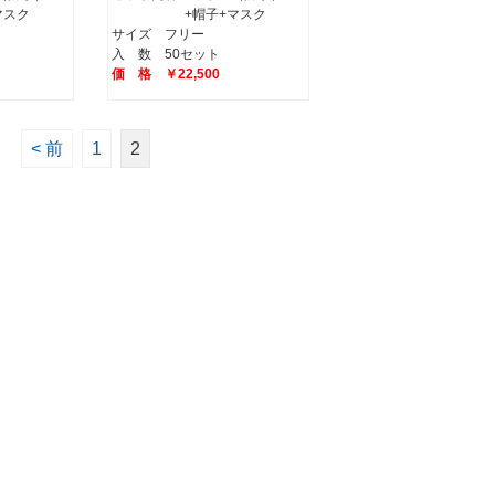
スク
+帽子+マスク
サイズ フリー
入 数 50セット
価 格 ￥22,500
< 前
1
2