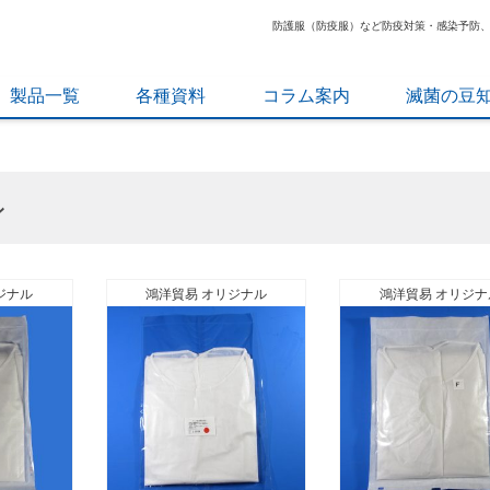
防護服（防疫服）など防疫対策・感染予防
製品一覧
各種資料
コラム案内
滅菌の豆
ン
ジナル
鴻洋貿易 オリジナル
鴻洋貿易 オリジナ