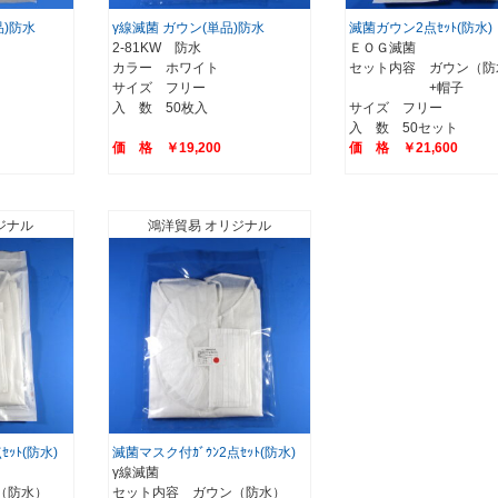
品)防水
γ線滅菌 ガウン(単品)防水
滅菌ガウン2点ｾｯﾄ(防水)
2-81KW 防水
ＥＯＧ滅菌
カラー ホワイト
セット内容 ガウン（防
サイズ フリー
+帽子
入 数 50枚入
サイズ フリー
入 数 50セット
価 格 ￥19,200
価 格 ￥21,600
ジナル
鴻洋貿易 オリジナル
ｯﾄ(防水)
滅菌マスク付ｶﾞｳﾝ2点ｾｯﾄ(防水)
γ線滅菌
（防水）
セット内容 ガウン（防水）