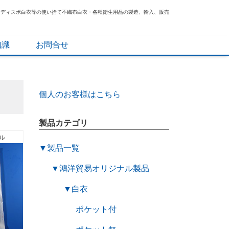
、ディスポ白衣等の使い捨て不織布白衣・各種衛生用品の製造、輸入、販売
知識
お問合せ
個人のお客様はこちら
製品カテゴリ
ル
▼
製品一覧
▼
鴻洋貿易オリジナル製品
▼
白衣
ポケット付