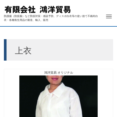
ナ
防護服（防疫服）など防疫対策・感染予防、ディスポ白衣等の使い捨て不織布白
衣・各種衛生用品の製造、輸入、販売
上衣
鴻洋貿易 オリジナル