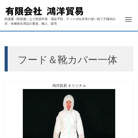
ナ
防護服（防疫服）など防疫対策・感染予防、ディスポ白衣等の使い捨て不織布白
衣・各種衛生用品の製造、輸入、販売
フード＆靴カバー一体
鴻洋貿易 オリジナル