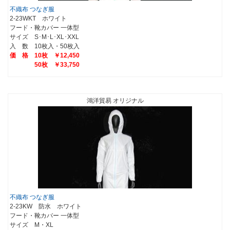
不織布 つなぎ服
2-23WKT ホワイト
フード・靴カバー 一体型
サイズ S･M･L･XL･XXL
入 数 10枚入・50枚入
価 格 10枚 ￥12,450
50枚 ￥33,750
鴻洋貿易 オリジナル
不織布 つなぎ服
2-23KW 防水 ホワイト
フード・靴カバー 一体型
サイズ M・XL