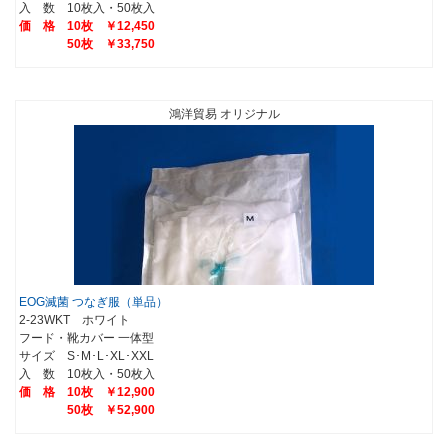
入 数 10枚入・50枚入
価 格 10枚 ￥12,450
50枚 ￥33,750
鴻洋貿易 オリジナル
EOG滅菌 つなぎ服（単品）
2-23WKT ホワイト
フード・靴カバー 一体型
サイズ S･M･L･XL･XXL
入 数 10枚入・50枚入
価 格 10枚 ￥12,900
50枚 ￥52,900