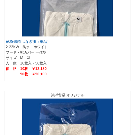
EOG滅菌 つなぎ服（単品）
2-23KW 防水 ホワイト
フード・靴カバー 一体型
サイズ M・XL
入 数 10枚入・50枚入
価 格 10枚 ￥12,180
50枚 ￥50,100
鴻洋貿易 オリジナル