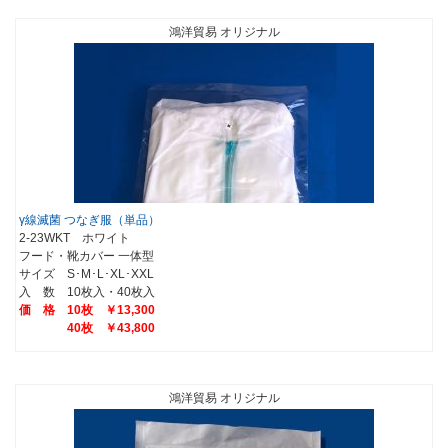
鴻洋貿易 オリジナル
γ線滅菌 つなぎ服（単品）
2-23WKT ホワイト
フード・靴カバー 一体型
サイズ S･M･L･XL･XXL
入 数 10枚入・40枚入
価 格 10枚 ￥13,300
40枚 ￥43,800
鴻洋貿易 オリジナル