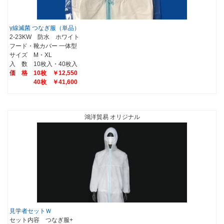
γ線滅菌 つなぎ服（単品）
2-23KW 防水 ホワイト
フード・靴カバー 一体型
サイズ M・XL
入 数 10枚入・40枚入
価 格 10枚 ￥12,550
40枚 ￥41,600
鴻洋貿易 オリジナル
見学者セットＷ
セット内容 つなぎ服+