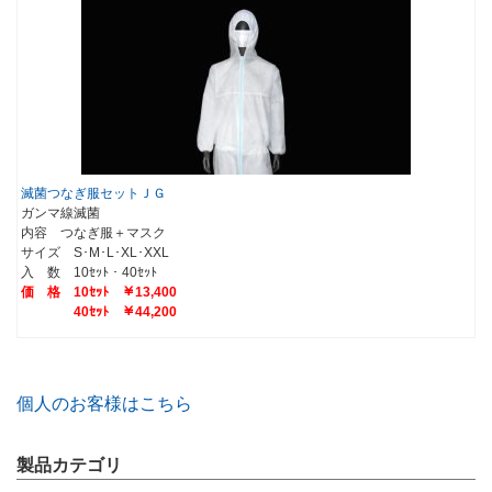
滅菌つなぎ服セットＪＧ
ガンマ線滅菌
内容 つなぎ服＋マスク
サイズ S･M･L･XL･XXL
入 数 10ｾｯﾄ・40ｾｯﾄ
価 格 10ｾｯﾄ ￥13,400
40ｾｯﾄ ￥44,200
個人のお客様はこちら
製品カテゴリ