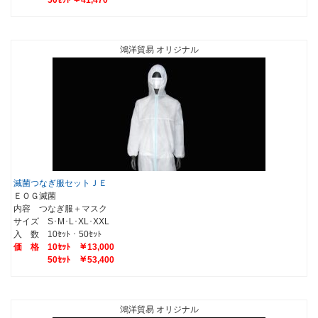
50ｾｯﾄ ￥41,470
鴻洋貿易 オリジナル
滅菌つなぎ服セットＪＥ
ＥＯＧ滅菌
内容 つなぎ服＋マスク
サイズ S･M･L･XL･XXL
入 数 10ｾｯﾄ・50ｾｯﾄ
価 格 10ｾｯﾄ ￥13,000
50ｾｯﾄ ￥53,400
鴻洋貿易 オリジナル