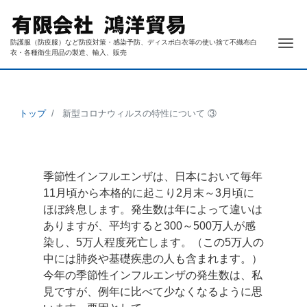
ナ
防護服（防疫服）など防疫対策・感染予防、ディスポ白衣等の使い捨て不織布白
衣・各種衛生用品の製造、輸入、販売
トップ
新型コロナウィルスの特性について ③
季節性インフルエンザは、日本において毎年
11月頃から本格的に起こり2月末～3月頃に
ほぼ終息します。発生数は年によって違いは
ありますが、平均すると300～500万人が感
染し、5万人程度死亡します。（この5万人の
中には肺炎や基礎疾患の人も含まれます。）
今年の季節性インフルエンザの発生数は、私
見ですが、例年に比べて少なくなるように思