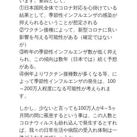
います。要因として、
①日本国民全体でコロナ対応を心掛けている
結果として、季節性インフルエンザの感染が
抑えられるということが想定される
②ワクチン接種によって、新型コロナに良い
影響を与える可能性がある（確定ではない
が）
③昨年の季節性インフルエンザ数が低く抑え
られ、この傾向は数年（日本では）続く予想
がある。
④例年よりワクチン接種数が多くなる等、に
よって季節性インフルエンザの発生は、100
～200万人程度になる可能性が考えられま
す。
しかし、少ないと言っても100万人が4～5ヶ
月間の間に罹患するという事は、この人数と
コロナウィルスも紛れ込んで発生するとすれ
ば、我々の日常生活や病院の受入れ体制は一