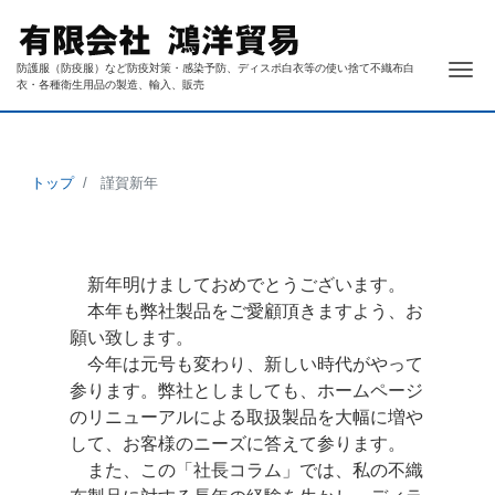
ナ
防護服（防疫服）など防疫対策・感染予防、ディスポ白衣等の使い捨て不織布白
衣・各種衛生用品の製造、輸入、販売
トップ
謹賀新年
新年明けましておめでとうございます。
本年も弊社製品をご愛顧頂きますよう、お
願い致します。
今年は元号も変わり、新しい時代がやって
参ります。弊社としましても、ホームページ
のリニューアルによる取扱製品を大幅に増や
して、お客様のニーズに答えて参ります。
また、この「社長コラム」では、私の不織