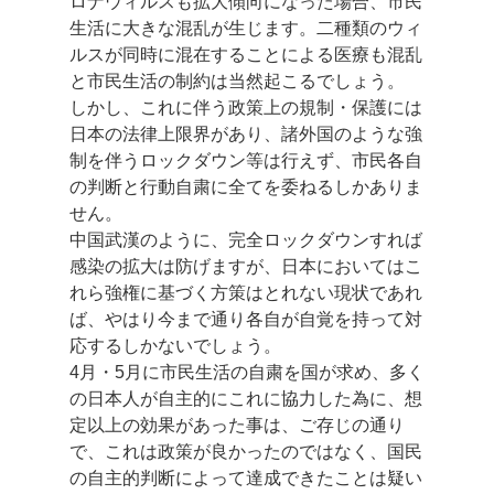
ロナウィルスも拡大傾向になった場合、市民
生活に大きな混乱が生じます。二種類のウィ
ルスが同時に混在することによる医療も混乱
と市民生活の制約は当然起こるでしょう。
しかし、これに伴う政策上の規制・保護には
日本の法律上限界があり、諸外国のような強
制を伴うロックダウン等は行えず、市民各自
の判断と行動自粛に全てを委ねるしかありま
せん。
中国武漢のように、完全ロックダウンすれば
感染の拡大は防げますが、日本においてはこ
れら強権に基づく方策はとれない現状であれ
ば、やはり今まで通り各自が自覚を持って対
応するしかないでしょう。
4月・5月に市民生活の自粛を国が求め、多く
の日本人が自主的にこれに協力した為に、想
定以上の効果があった事は、ご存じの通り
で、これは政策が良かったのではなく、国民
の自主的判断によって達成できたことは疑い