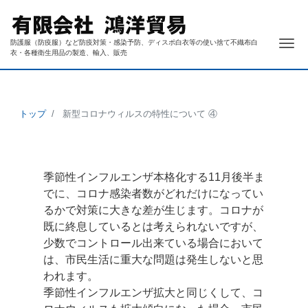
ナ
防護服（防疫服）など防疫対策・感染予防、ディスポ白衣等の使い捨て不織布白
衣・各種衛生用品の製造、輸入、販売
トップ
新型コロナウィルスの特性について ④
季節性インフルエンザ本格化する11月後半ま
でに、コロナ感染者数がどれだけになってい
るかで対策に大きな差が生じます。コロナが
既に終息しているとは考えられないですが、
少数でコントロール出来ている場合において
は、市民生活に重大な問題は発生しないと思
われます。
季節性インフルエンザ拡大と同じくして、コ